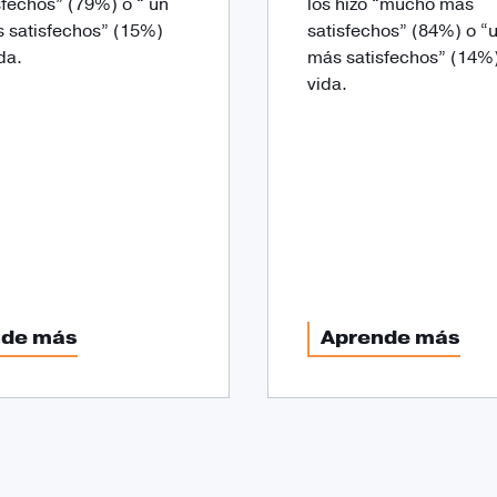
sfechos” (79%) o “ un
los hizo “mucho más
 satisfechos” (15%)
satisfechos” (84%) o “
da.
más satisfechos” (14%
vida.
nde más
Aprende más