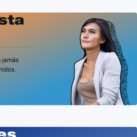
sta
e jamás
nidos.
es