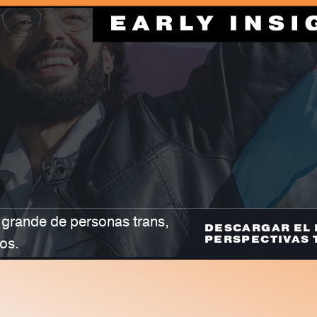
Vida Publica
Vista General del Proyecto
Vista General del Proyecto
Descargar Informes
Equipo y Socios
 grande de personas trans,
Preguntas Frecuentes
DESCARGAR EL 
PERSPECTIVAS 
os.
Historias
Solicitudes de Datos