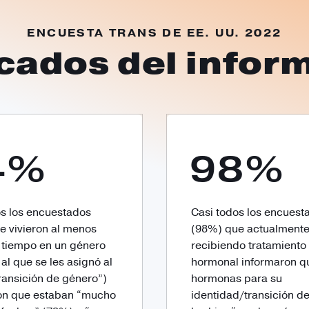
Contacto
ENCUESTA TRANS DE EE. UU. 2022
ados del inform
4%
98%
os los encuestados
Casi todos los encuest
e vivieron al menos
(98%) que actualmente
l tiempo en un género
recibiendo tratamiento
 al que se les asignó al
hormonal informaron qu
ransición de género”)
hormonas para su
on que estaban “mucho
identidad/transición d