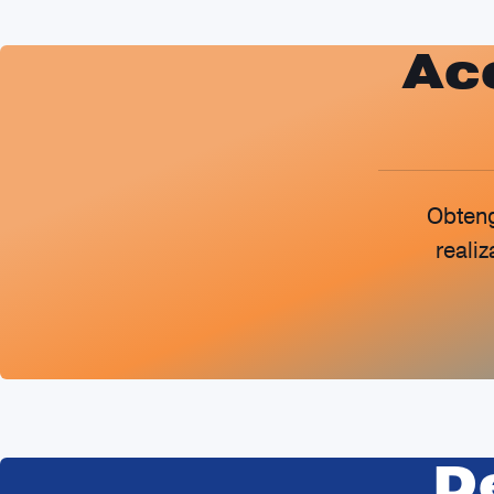
Ac
Obteng
reali
D